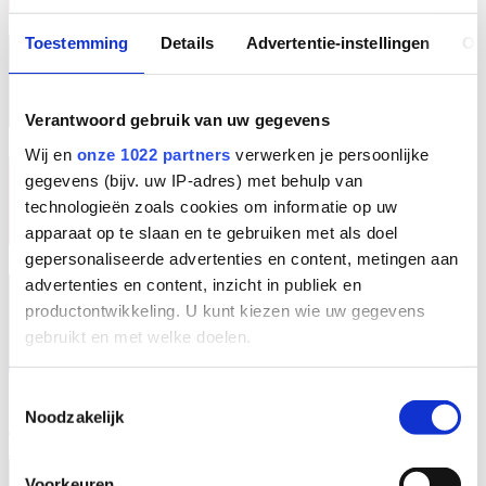
Toestemming
Details
Advertentie-instellingen
Ov
Verantwoord gebruik van uw gegevens
Wij en
onze 1022 partners
verwerken je persoonlijke
gegevens (bijv. uw IP-adres) met behulp van
technologieën zoals cookies om informatie op uw
apparaat op te slaan en te gebruiken met als doel
gepersonaliseerde advertenties en content, metingen aan
advertenties en content, inzicht in publiek en
productontwikkeling. U kunt kiezen wie uw gegevens
gebruikt en met welke doelen.
Als u het toestaat, willen we ook graag:
Toestemmingsselectie
Noodzakelijk
Informatie verzamelen over uw geografische
locatie, die tot een paar meter nauwkeurig kan zijn
EN
Uw apparaat identificeren door het actief te
Voorkeuren