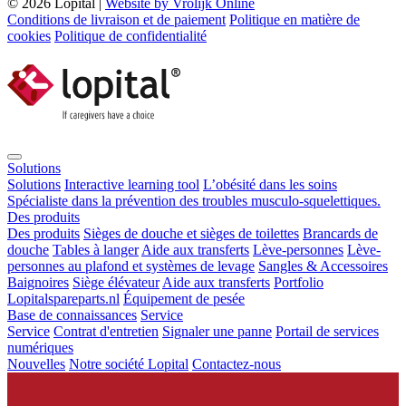
© 2026 Lopital |
Website by Vrolijk Online
Conditions de livraison et de paiement
Politique en matière de
cookies
Politique de confidentialité
Solutions
Solutions
Interactive learning tool
L’obésité dans les soins
Spécialiste dans la prévention des troubles musculo-squelettiques.
Des produits
Des produits
Sièges de douche et sièges de toilettes
Brancards de
douche
Tables à langer
Aide aux transferts
Lève-personnes
Lève-
personnes au plafond et systèmes de levage
Sangles & Accessoires
Baignoires
Siège élévateur
Aide aux transferts
Portfolio
Lopitalspareparts.nl
Équipement de pesée
Base de connaissances
Service
Service
Contrat d'entretien
Signaler une panne
Portail de services
numériques
Nouvelles
Notre société Lopital
Contactez-nous