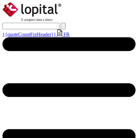
{{quoteCountForHeader}}
FR