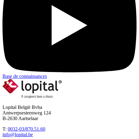
Base de connaissances
Lopital België Bvba
Antwerpsesteenweg 124
B-2630 Aartselaar
T:
0032-03/870.51.60
info@lopital.be