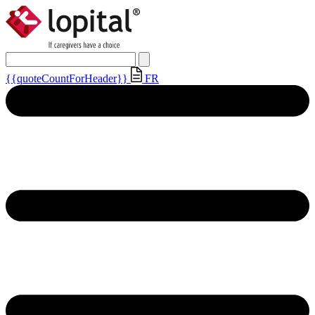
{{quoteCountForHeader}}
FR