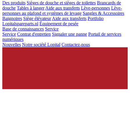
Des produits
Sièges de douche et sièges de toilettes
Brancards de
douche
Tables à langer
Aide aux transferts
Lève-personnes
Lève-
personnes au plafond et systèmes de levage
Sangles & Accessoires
Baignoires
Siège élévateur
Aide aux transferts
Portfolio
Lopitalspareparts.nl
Équipement de pesée
Base de connaissances
Service
Service
Contrat d'entretien
Signaler une panne
Portail de services
numériques
Nouvelles
Notre société Lopital
Contactez-nous