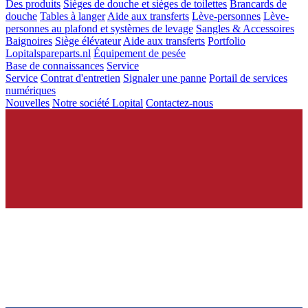
Des produits
Sièges de douche et sièges de toilettes
Brancards de
douche
Tables à langer
Aide aux transferts
Lève-personnes
Lève-
personnes au plafond et systèmes de levage
Sangles & Accessoires
Baignoires
Siège élévateur
Aide aux transferts
Portfolio
Lopitalspareparts.nl
Équipement de pesée
Base de connaissances
Service
Service
Contrat d'entretien
Signaler une panne
Portail de services
numériques
Nouvelles
Notre société Lopital
Contactez-nous