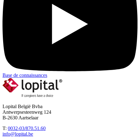
Base de connaissances
Lopital België Bvba
Antwerpsesteenweg 124
B-2630 Aartselaar
T:
0032-03/870.51.60
info@lopital.be