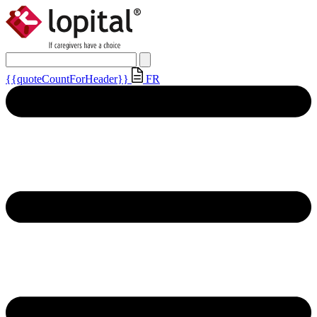
{{quoteCountForHeader}}
FR