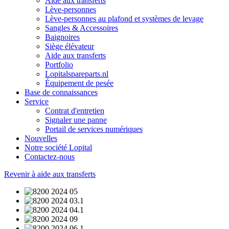
Aide aux transferts
Lève-personnes
Lève-personnes au plafond et systèmes de levage
Sangles & Accessoires
Baignoires
Siège élévateur
Aide aux transferts
Portfolio
Lopitalspareparts.nl
Équipement de pesée
Base de connaissances
Service
Contrat d'entretien
Signaler une panne
Portail de services numériques
Nouvelles
Notre société Lopital
Contactez-nous
Revenir à aide aux transferts