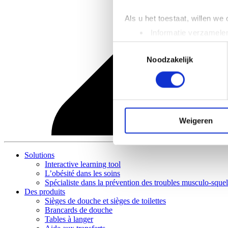
Als u het toestaat, willen we
Informatie verzamelen
Uw apparaat identific
Toestemmingsselectie
Lees meer over hoe uw perso
Noodzakelijk
toestemming op elk moment wi
We gebruiken cookies om cont
websiteverkeer te analyseren
media, adverteren en analys
Weigeren
verstrekt of die ze hebben v
Solutions
Interactive learning tool
L’obésité dans les soins
Spécialiste dans la prévention des troubles musculo-squel
Des produits
Sièges de douche et sièges de toilettes
Brancards de douche
Tables à langer