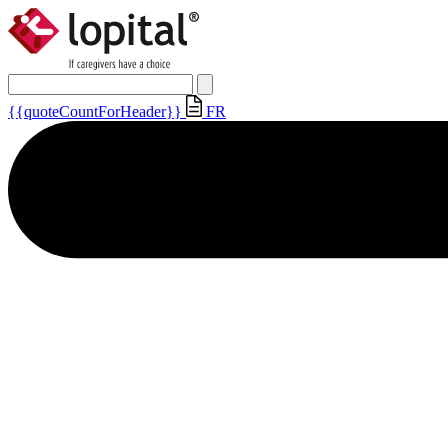
{{quoteCountForHeader}}
FR