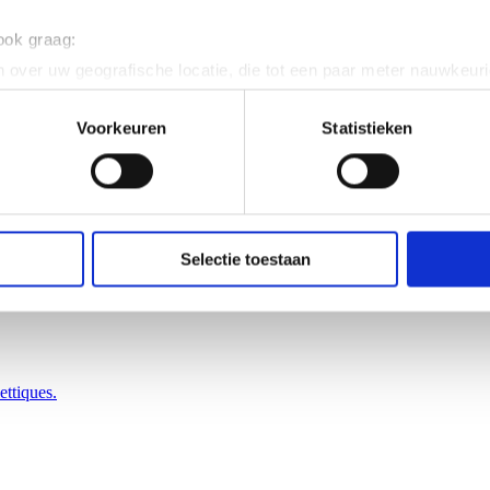
 ook graag:
 over uw geografische locatie, die tot een paar meter nauwkeuri
eren door het actief te scannen op specifieke eigenschappen (fing
onlijke gegevens worden verwerkt en stel uw voorkeuren in he
Voorkeuren
Statistieken
jzigen of intrekken in de Cookieverklaring.
ent en advertenties te personaliseren, om functies voor social
. Ook delen we informatie over uw gebruik van onze site met on
e. Deze partners kunnen deze gegevens combineren met andere i
Selectie toestaan
erzameld op basis van uw gebruik van hun services.
ettiques.