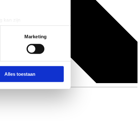
g kan zijn
erprinting)
t
detailgedeelte
in. U kunt uw
Marketing
 media te bieden en om ons
ze partners voor social
nformatie die u aan ze heeft
Alles toestaan