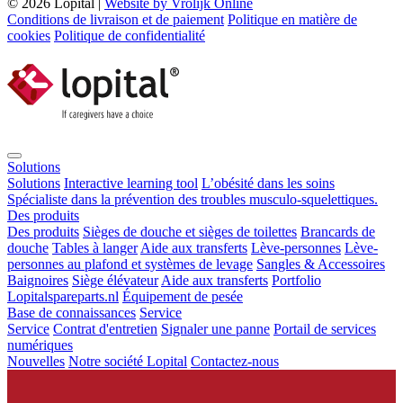
© 2026 Lopital |
Website by Vrolijk Online
Conditions de livraison et de paiement
Politique en matière de
cookies
Politique de confidentialité
Solutions
Solutions
Interactive learning tool
L’obésité dans les soins
Spécialiste dans la prévention des troubles musculo-squelettiques.
Des produits
Des produits
Sièges de douche et sièges de toilettes
Brancards de
douche
Tables à langer
Aide aux transferts
Lève-personnes
Lève-
personnes au plafond et systèmes de levage
Sangles & Accessoires
Baignoires
Siège élévateur
Aide aux transferts
Portfolio
Lopitalspareparts.nl
Équipement de pesée
Base de connaissances
Service
Service
Contrat d'entretien
Signaler une panne
Portail de services
numériques
Nouvelles
Notre société Lopital
Contactez-nous