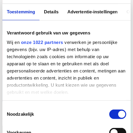
Toestemming
Details
Advertentie-instellingen
Ov
Verantwoord gebruik van uw gegevens
Wij en
onze 1022 partners
verwerken je persoonlijke
gegevens (bijv. uw IP-adres) met behulp van
technologieën zoals cookies om informatie op uw
apparaat op te slaan en te gebruiken met als doel
gepersonaliseerde advertenties en content, metingen aan
advertenties en content, inzicht in publiek en
productontwikkeling. U kunt kiezen wie uw gegevens
gebruikt en met welke doelen.
Als u het toestaat, willen we ook graag:
Toestemmingsselectie
Noodzakelijk
Informatie verzamelen over uw geografische
locatie, die tot een paar meter nauwkeurig kan zijn
EN
Uw apparaat identificeren door het actief te
Voorkeuren