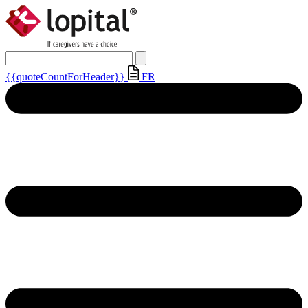
{{quoteCountForHeader}}
FR