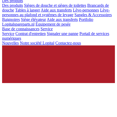
Des produits
Des produits
Sièges de douche et sièges de toilettes
Brancards de
douche
Tables à langer
Aide aux transferts
Lève-personnes
Lève-
personnes au plafond et systèmes de levage
Sangles & Accessoires
Baignoires
Siège élévateur
Aide aux transferts
Portfolio
Lopitalspareparts.nl
Équipement de pesée
Base de connaissances
Service
Service
Contrat d'entretien
Signaler une panne
Portail de services
numériques
Nouvelles
Notre société Lopital
Contactez-nous