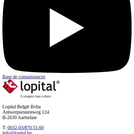
Base de connaissances
Lopital België Bvba
Antwerpsesteenweg 124
B-2630 Aartselaar
T:
0032-03/870.51.60
info@lopital.be