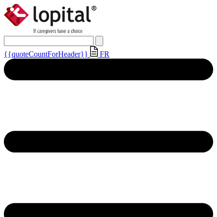
{{quoteCountForHeader}}
FR