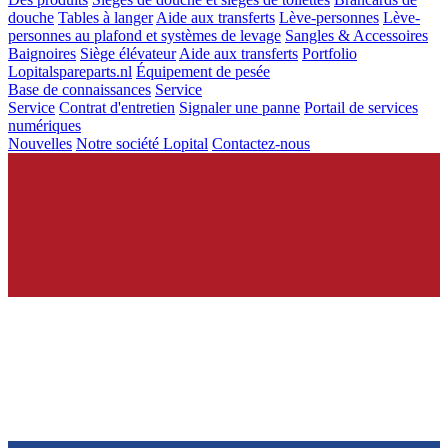
douche
Tables à langer
Aide aux transferts
Lève-personnes
Lève-
personnes au plafond et systèmes de levage
Sangles & Accessoires
Baignoires
Siège élévateur
Aide aux transferts
Portfolio
Lopitalspareparts.nl
Équipement de pesée
Base de connaissances
Service
Service
Contrat d'entretien
Signaler une panne
Portail de services
numériques
Nouvelles
Notre société Lopital
Contactez-nous