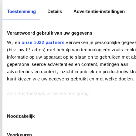
Services hospitaliers
Toestemming
Details
Advertentie-instellingen
Des produits
Base de connaissances
Notre société Lopital
Contactez-nous
Verantwoord gebruik van uw gegevens
Wij en
onze 1022 partners
verwerken je persoonlijke gegev
Vous souhaitez rester informé de tous nos développements?
(bijv. uw IP-adres) met behulp van technologieën zoals cook
informatie op uw apparaat op te slaan en te gebruiken met al
gepersonaliseerde advertenties en content, metingen aan
advertenties en content, inzicht in publiek en productontwikk
kunt kiezen wie uw gegevens gebruikt en met welke doelen.
Als u het toestaat, willen we ook graag:
Informatie verzamelen over uw geografische locatie, d
een paar meter nauwkeurig kan zijn
Toestemmingsselectie
Noodzakelijk
Uw apparaat identificeren door het actief te scannen 
specifieke eigenschappen (fingerprinting)
Lees meer over hoe uw persoonlijke gegevens worden verwe
Voorkeuren