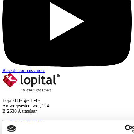
Base de connaissances
Lopital België Bvba
Antwerpsesteenweg 124
B-2630 Aartselaar
T:
0032-03/870.51.60
info@lopital.be