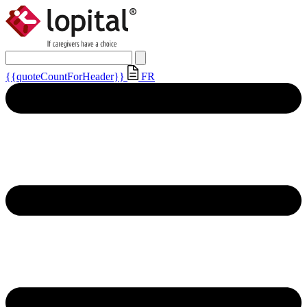
{{quoteCountForHeader}}
FR