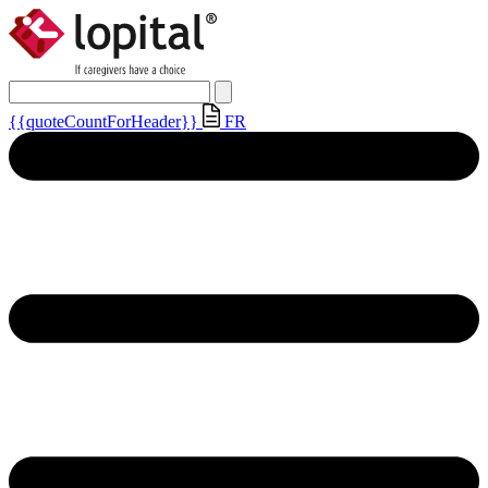
{{quoteCountForHeader}}
FR