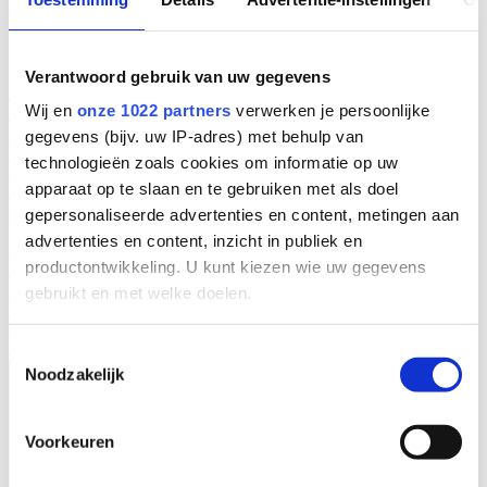
Verantwoord gebruik van uw gegevens
Wij en
onze 1022 partners
verwerken je persoonlijke
Solutions
Solutions
Interactive learning tool
L’obésité dans les soins
gegevens (bijv. uw IP-adres) met behulp van
Spécialiste dans la prévention des troubles musculo-squelettiques.
technologieën zoals cookies om informatie op uw
Des produits
apparaat op te slaan en te gebruiken met als doel
Des produits
Sièges de douche et sièges de toilettes
Brancards de
douche
Tables à langer
Aide aux transferts
Lève-personnes
Lève-
gepersonaliseerde advertenties en content, metingen aan
personnes au plafond et systèmes de levage
Sangles & Accessoires
advertenties en content, inzicht in publiek en
Baignoires
Siège élévateur
Aide aux transferts
Portfolio
productontwikkeling. U kunt kiezen wie uw gegevens
Lopitalspareparts.nl
Équipement de pesée
Base de connaissances
Service
gebruikt en met welke doelen.
Service
Contrat d'entretien
Signaler une panne
Portail de services
numériques
Als u het toestaat, willen we ook graag:
Nouvelles
Notre société Lopital
Contactez-nous
Toestemmingsselectie
Noodzakelijk
Informatie verzamelen over uw geografische
locatie, die tot een paar meter nauwkeurig kan zijn
Uw apparaat identificeren door het actief te
Voorkeuren
scannen op specifieke eigenschappen (fingerprinting)
Lees meer over hoe uw persoonlijke gegevens worden