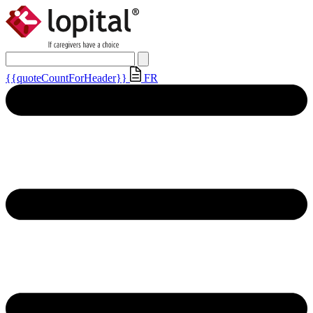
{{quoteCountForHeader}}
FR