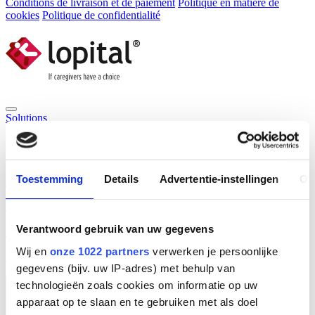
Conditions de livraison et de paiement
Politique en matière de
cookies
Politique de confidentialité
Solutions
Solutions
Interactive learning tool
L’obésité dans les soins
Spécialiste dans la prévention des troubles musculo-squelettiques.
Des produits
Des produits
Sièges de douche et sièges de toilettes
Brancards de
Toestemming
Details
Advertentie-instellingen
Ov
douche
Tables à langer
Aide aux transferts
Lève-personnes
Lève-
personnes au plafond et systèmes de levage
Sangles & Accessoires
Baignoires
Siège élévateur
Aide aux transferts
Portfolio
Lopitalspareparts.nl
Équipement de pesée
Verantwoord gebruik van uw gegevens
Base de connaissances
Service
Service
Contrat d'entretien
Signaler une panne
Portail de services
Wij en
onze 1022 partners
verwerken je persoonlijke
numériques
gegevens (bijv. uw IP-adres) met behulp van
Nouvelles
Notre société Lopital
Contactez-nous
technologieën zoals cookies om informatie op uw
apparaat op te slaan en te gebruiken met als doel