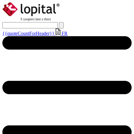
{{quoteCountForHeader}}
FR