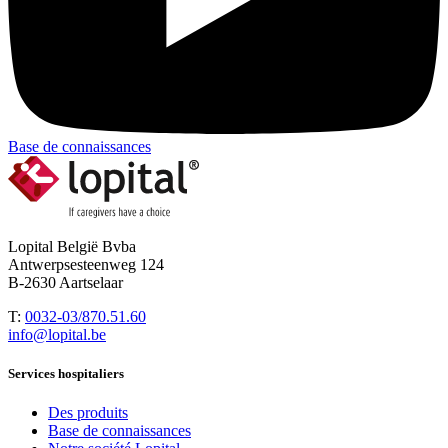
Base de connaissances
Lopital België Bvba
Antwerpsesteenweg 124
B-2630 Aartselaar
T:
0032-03/870.51.60
info@lopital.be
Services hospitaliers
Des produits
Base de connaissances