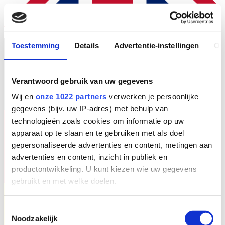
EN
Toestemming
Details
Advertentie-instellingen
Ov
Verantwoord gebruik van uw gegevens
Wij en
onze 1022 partners
verwerken je persoonlijke
gegevens (bijv. uw IP-adres) met behulp van
technologieën zoals cookies om informatie op uw
apparaat op te slaan en te gebruiken met als doel
gepersonaliseerde advertenties en content, metingen aan
advertenties en content, inzicht in publiek en
productontwikkeling. U kunt kiezen wie uw gegevens
gebruikt en met welke doelen.
Als u het toestaat, willen we ook graag:
Toestemmingsselectie
Noodzakelijk
Informatie verzamelen over uw geografische