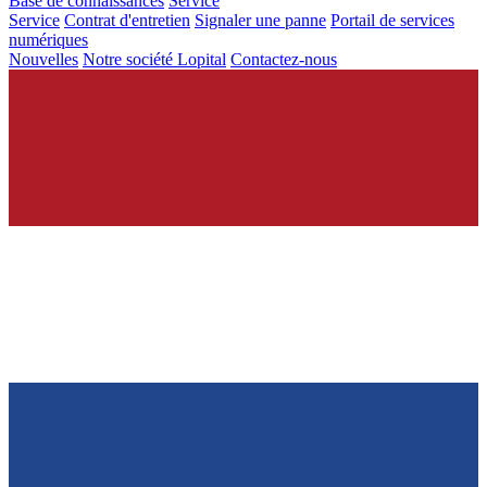
Base de connaissances
Service
Service
Contrat d'entretien
Signaler une panne
Portail de services
numériques
Nouvelles
Notre société Lopital
Contactez-nous