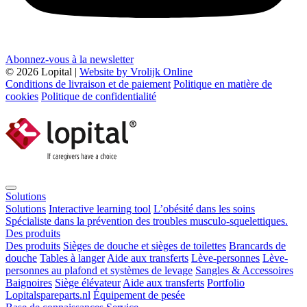
Abonnez-vous à la newsletter
© 2026 Lopital |
Website by Vrolijk Online
Conditions de livraison et de paiement
Politique en matière de
cookies
Politique de confidentialité
Solutions
Solutions
Interactive learning tool
L’obésité dans les soins
Spécialiste dans la prévention des troubles musculo-squelettiques.
Des produits
Des produits
Sièges de douche et sièges de toilettes
Brancards de
douche
Tables à langer
Aide aux transferts
Lève-personnes
Lève-
personnes au plafond et systèmes de levage
Sangles & Accessoires
Baignoires
Siège élévateur
Aide aux transferts
Portfolio
Lopitalspareparts.nl
Équipement de pesée